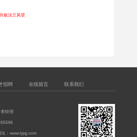
共板法兰风管
才招聘
在线留言
联系我们
：李经理
265596
w.lyjqj.com