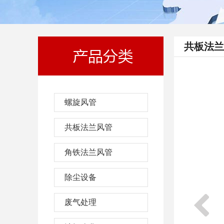
共板法兰
螺旋风管
共板法兰风管
角铁法兰风管
除尘设备
废气处理