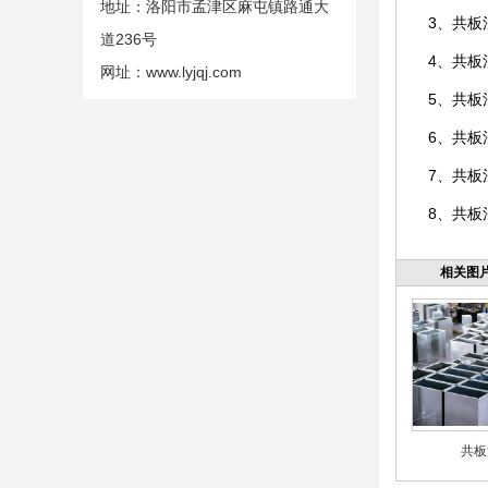
地址：洛阳市孟津区麻屯镇路通大
3、共
道236号
4、共
网址：www.lyjqj.com
5、共
6、共
7、共
8、共
相关图
共板