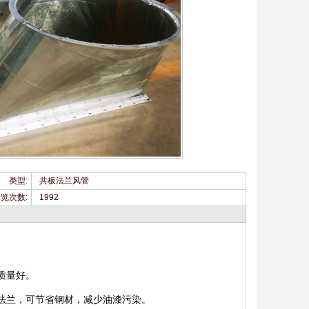
类型:
共板法兰风管
览次数:
1992
质量好。
法兰，可节省钢材，减少油漆污染。