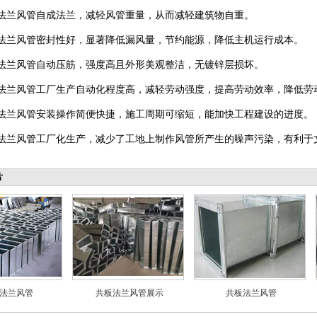
板法兰风管自成法兰，减轻风管重量，从而减轻建筑物自重。
板法兰风管密封性好，显著降低漏风量，节约能源，降低主机运行成本。
板法兰风管自动压筋，强度高且外形美观整洁，无镀锌层损坏。
板法兰风管工厂生产自动化程度高，减轻劳动强度，提高劳动效率，降低劳
板法兰风管安装操作简便快捷，施工周期可缩短，能加快工程建设的进度。
板法兰风管工厂化生产，减少了工地上制作风管所产生的噪声污染，有利于
片
法兰风管
共板法兰风管展示
共板法兰风管